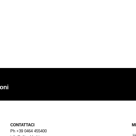
oni
CONTATTACI
M
Ph
+39 0464 455400
H