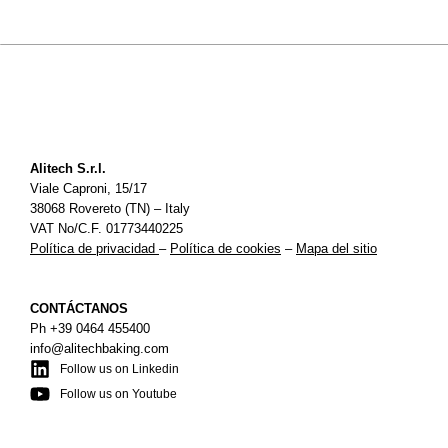
Alitech S.r.l.
Viale Caproni, 15/17
38068 Rovereto (TN) – Italy
VAT No/C.F. 01773440225
Política de privacidad
–
Política de cookies
–
Mapa del sitio
CONTÁCTANOS
Ph
+39 0464 455400
info@alitechbaking.com
Follow us on Linkedin
Follow us on Youtube